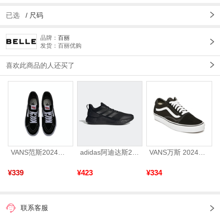
已选
/
尺码
品牌：
百丽
发货：百丽优购
喜欢此商品的人还买了
VANS范斯2024中性SK8-HiCL帆布鞋/硫化鞋VN000D5IB8C
adidas阿迪达斯2025中性edge gamedaySPW FTW-跑步GW2499
VANS万斯 2024年新款中性OldSkool帆布鞋/硫化鞋VN000D3HY28（延续款）
¥339
¥423
¥334
联系客服