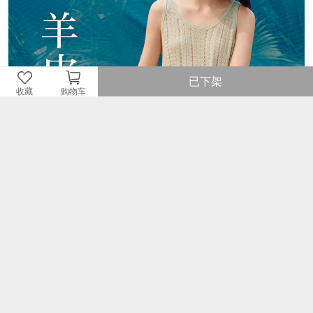
跟高数值：2CM
性别：女子
皮质特征：牛皮革
里料材质：猪皮革,织物
所在区域：电子商务
防水台高度：无
跟高范围：低跟鞋（小于3CM）
风格：玛丽珍
生产/经销/进口厂家：百丽电子商务
（上海）有限公司
已下架
收藏
购物车