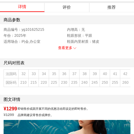
详情
评价
推荐
商品参数
商品编号：yg101625215
内增高：无
年份：2025年
鞋跟形状：平跟
适用场合：约会,办公室
鞋面内里材质：猪皮
功能科技：无
开口深度：浅口
查看更多
销售季：2025年春季
渠道划分：电商专销
上市时间：2025年春季
鞋底材质：橡胶底
尺码对照表
参考鞋宽(女)：7.5CM
色系：棕色
鞋类流行款式：玛丽珍鞋
流行元素：擦色
法国码
32
33
34
35
36
37
38
39
40
41
42
参考标准尺码：36码
厂家地址：上海市虹口区中山北二路
国际码
210
215
220
225
230
235
240
245
250
255
260
1705号838室
闭合方式：套脚
前掌高度：无
款式季节：春季
配跟：无
图文详情
鞋垫材质：猪皮革
执行标准：舒适上班鞋Q/LR001-2023
若与实物发生差异，请以实物标签为
¥1299
即销售价或因开展不同的优惠活动而设定的即时售价。
准
¥1299
品牌商建议零售价或牌价。
风格分类：时装玛丽珍
鞋头款式：方头
鞋面材质：织物面料,羊皮革
鞋面图案：纯色
参考鞋长(女)：24CM
制鞋工艺：车线胶粘