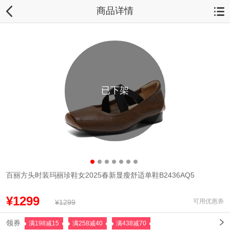
商品详情
已下架
百丽方头时装玛丽珍鞋女2025春新显瘦舒适单鞋B2436AQ5
¥1299
可用优惠券
¥1299
领券
满198减15
满258减40
满438减70